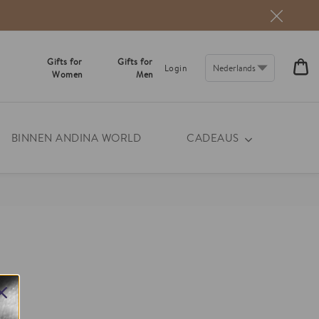
Gifts for
Gifts for
W
Login
Women
Men
€0
BINNEN ANDINA WORLD
CADEAUS