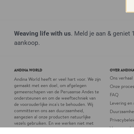
Weaving life with us
. Meld je aan & geniet
aankoop.
ANDINA WORLD
OVER ANDIN
Ons verhaal
Andina World heeft er veel hart voor. We zijn
gemaakt met een doel, om afgelegen
Onze proce
gemeenschapen van de Peruaanse Andes te
FAQ
ondersteunen en om de weeftechniek van
Levering en
de voorouderlijke inca's te behouden. Wij
committeren ons aan duurzaamheid,
Duurzaamhe
aangezien al onze producten natuurlijke
Privacybelei
vezels gebruiken. En we werken niet met
Voorwaarde
chemicaliën, omdat we onze producten op