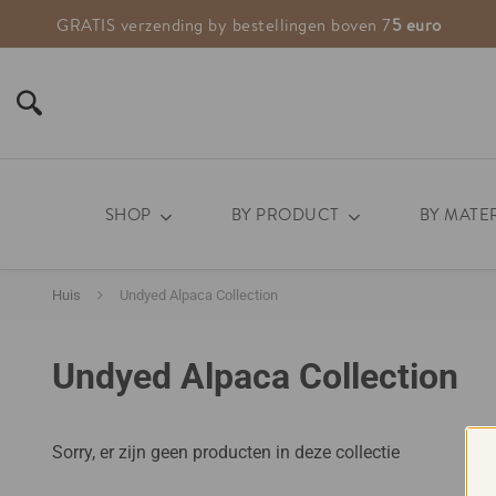
GRATIS verzending by bestellingen boven 7
Andina World
weaving life
5 euro
SHOP
BY PRODUCT
BY MATE
Huis
Undyed Alpaca Collection
Undyed Alpaca Collection
Sorry, er zijn geen producten in deze collectie