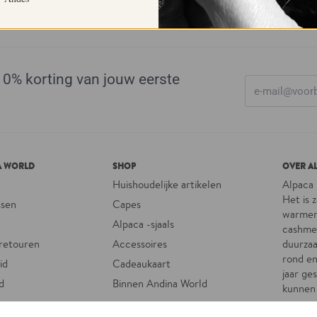
 10% korting van jouw eerste
A WORLD
SHOP
OVER A
Huishoudelijke artikelen
Alpaca 
Het is 
ssen
Capes
warmer
Alpaca -sjaals
cashmer
 retouren
Accessoires
duurzaa
rond e
id
Cadeaukaart
jaar ge
d
Binnen Andina World
kunnen 
n
meegaan