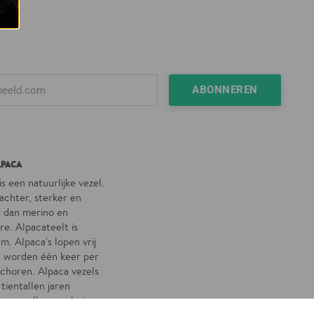
LPACA
is een natuurlijke vezel.
zachter, sterker en
 dan merino en
e. Alpacateelt is
m. Alpaca's lopen vrij
n worden één keer per
schoren. Alpaca vezels
tientallen jaren
 en zullen aan het