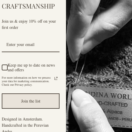
CRAFTSMANSHIP
Join us & enjoy 10% off on your
first order
Keep me up to date on news
and offers
For more information on how we process
your data for marketing communication.
Check our Privacy policy.
Join the list
Designed in Amsterdam.
Handcrafted in the Peruvian
Andes