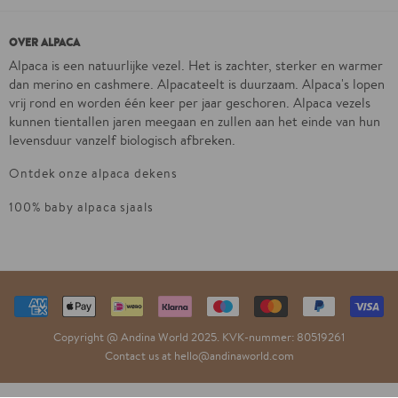
OVER ALPACA
Alpaca is een natuurlijke vezel. Het is zachter, sterker en warmer
dan merino en cashmere. Alpacateelt is duurzaam. Alpaca's lopen
vrij rond en worden één keer per jaar geschoren. Alpaca vezels
kunnen tientallen jaren meegaan en zullen aan het einde van hun
levensduur vanzelf biologisch afbreken.
Ontdek onze alpaca dekens
100% baby alpaca sjaals
Geaccepteerde
betalingen
Copyright @ Andina World 2025. KVK-nummer: 80519261
Contact us at hello@andinaworld.com