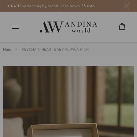
GRATIS verzending by bestellingen boven 7
Andina World
weaving life
5 euro
WINK
€0,00
Huis
KEYCHAIN HEART BABY ALPACA PINK