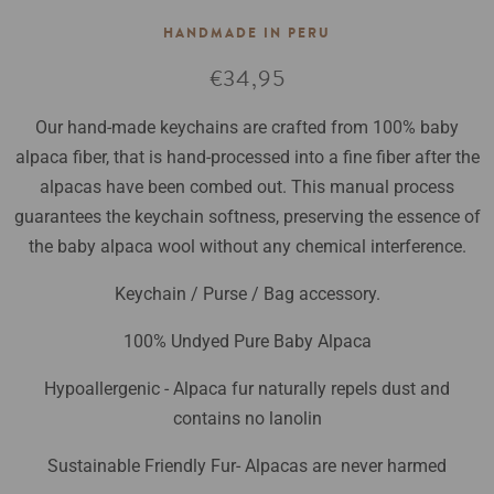
HANDMADE IN PERU
Normale
€34,95
prijs
Our hand-made keychains are crafted from 100% baby
alpaca fiber, that is hand-processed into a fine fiber after the
alpacas have been combed out. This manual process
guarantees the keychain softness, preserving the essence of
the baby alpaca wool without any chemical interference.
Keychain / Purse / Bag accessory.
100% Undyed Pure Baby Alpaca
Hypoallergenic - Alpaca fur naturally repels dust and
contains no lanolin
Sustainable Friendly Fur- Alpacas are never harmed