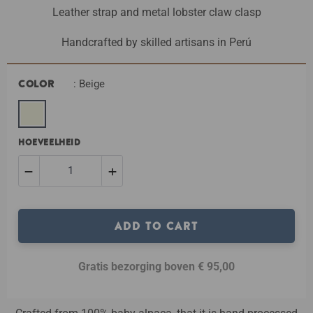
Leather strap and metal lobster claw clasp
Handcrafted by skilled artisans in Perú
COLOR
: Beige
HOEVEELHEID
−
+
Verminder
Verhoog
ADD TO CART
de
de
artikelhoeveelheid
artikelhoeveelheid
Gratis bezorging boven € 95,00
met
met
één
één