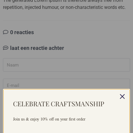
The generated Lorem Ipsum is therefore always free from
repetition, injected humour, or non-characteristic words etc.
0 reacties
laat een reactie achter
Naam
E-
mail
CELEBRATE CRAFTSMANSHIP
Bericht
Join us & enjoy 10% off on your first order