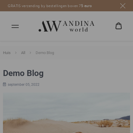
GRATIS verzending by bestellingen boven 7
Andina World
weaving life
5 euro
WINK
€0,00
Huis
All
Demo Blog
Demo Blog
september 05, 2022