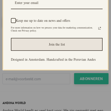
Keep me up to date on news and offers
For more information on how we process your data for marketing communication.
Check our Privacy policy.
Join the list
Weaving life with us
. Meld je aan & geniet
Designed in Amsterdam. Handcrafted in the Peruvian Andes
10% korting van jouw eerste aankoop.
ANDINA WORLD
Andina World heeft er veel hart voor. We zijn gemaakt met een